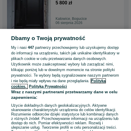
dostawa i pomiar
5 800 zł
Katowice, Bogucice
06 sierpnia 2026
Dbamy o Twoją prywatność
Drzwi zewnętrzne drewniane,
Cała Polska, Czyste Powietrze
My i nasi
447
partnerzy przechowujemy lub uzyskujemy dostęp
4 990 zł
do informacji na urządzeniu, takich jak unikalne identyfikatory w
plikach cookie w celu przetwarzania danych osobowych.
Użytkownik może zaakceptować wybory lub zarządzać nimi,
Tarnów
klikając poniżej lub w dowolnym momencie na stronie polityki
Odświeżono dnia 06 sierpnia 2026
prywatności. Te wybory będą sygnalizowane naszym partnerom
i nie będą miały wpływu na dane przeglądania.
Polityka
cookies,
Polityka Prywatności
Drzwi zewnętrzne od
Wraz z naszymi partnerami przetwarzamy dane w celu
producenta, Darmowa
zapewnienia:
dostawa , Cała Polska
5 500 zł
Użycie dokładnych danych geolokalizacyjnych. Aktywne
skanowanie charakterystyki urządzenia do celów identyfikacji.
Rozumienie odbiorców dzięki statystyce lub kombinacji danych
Katowice, Bogucice
z różnych źródeł. Przechowywanie informacji na urządzeniu lub
Odświeżono dnia 06 sierpnia 2026
dostęp do nich. Pomiar efektywności reklam. Rozwój i
ulepszanie usług. Tworzenie profili w celu personalizacji treści.