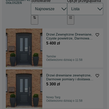
ZNALEŹLIŚMY 45
Sortowanie
Opcje przeglądania
OGŁOSZEŃ
Drzwi Zewnętrzne Drewniane,
Czyste powietrze, Darmowa
dostawa!!!
5 400 zł
Tarnów
Odświeżono dzisiaj o 11:58
Drzwi drewniane zewnętrzne,
Darmowe pomiary i dostawa w
całej Polsce
5 300 zł
Nowy Targ
Odświeżono dzisiaj o 11:58