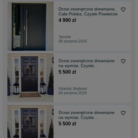
Drzwi zewnętrzne drewniane,
Cała Polska, Czyste Powietrze
4 990 zł
Tarnów
06 sierpnia 2026
Drzwi zewnętrzne drewniane
na wymiar, Czyste
powietrze,Darmowa dostawa
5 500 zł
Gdańsk, Brętowo
06 sierpnia 2026
Drzwi zewnętrzne drewniane
na wymiar, Czyste
powietrze,Darmowa dostawa
5 500 zł